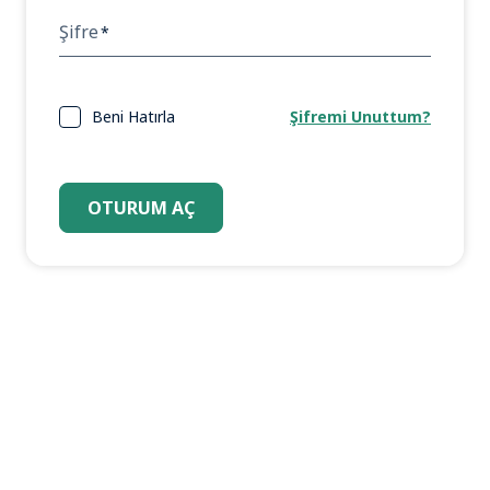
Şifre
Beni Hatırla
Şifremi Unuttum?
OTURUM AÇ